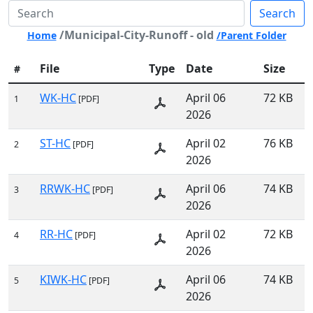
Search
/Municipal-City-Runoff - old
Home
/Parent Folder
File
Type
Date
Size
#
WK-HC
April 06
72 KB
1
[PDF]
2026
ST-HC
April 02
76 KB
2
[PDF]
2026
RRWK-HC
April 06
74 KB
3
[PDF]
2026
RR-HC
April 02
72 KB
4
[PDF]
2026
KIWK-HC
April 06
74 KB
5
[PDF]
2026